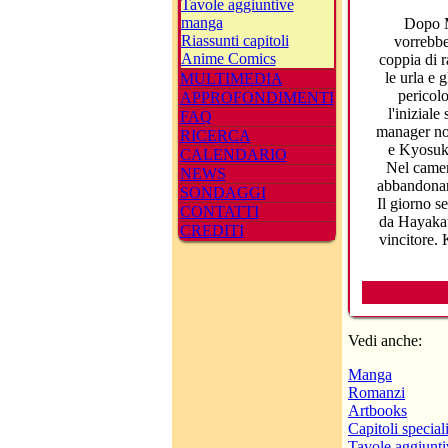
Tavole aggiuntive
manga
Dopo M
Riassunti capitoli
vorrebbe
Anime Comics
coppia di r
le urla e 
MULTIMEDIA
pericolo
APPROFONDIMENTI
l'iniziale
FAQ
manager non
RICERCA
e Kyosuke
CALENDARIO
Nel camer
NEWS
abbandonar
SONDAGGI
Il giorno s
CONTATTI
da Hayakawa
CREDITI
vincitore. 
Vedi anche:
Manga
Romanzi
Artbooks
Capitoli specia
Tavole aggiunt