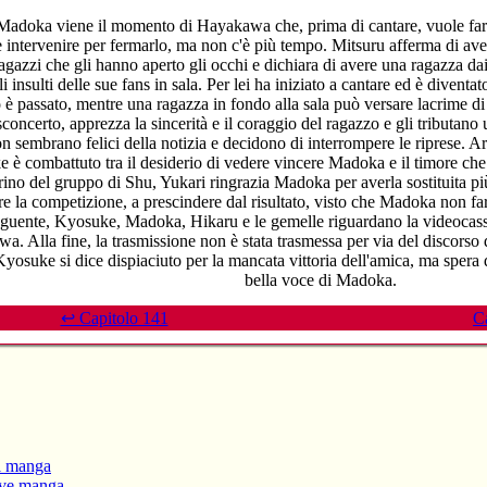
adoka viene il momento di Hayakawa che, prima di cantare, vuole far
 intervenire per fermarlo, ma non c'è più tempo. Mitsuru afferma di aver
agazzi che gli hanno aperto gli occhi e dichiara di avere una ragazza da
gli insulti delle sue fans in sala. Per lei ha iniziato a cantare ed è diven
 è passato, mentre una ragazza in fondo alla sala può versare lacrime di
 sconcerto, apprezza la sincerità e il coraggio del ragazzo e gli tributano
 sembrano felici della notizia e decidono di interrompere le riprese. A
 è combattuto tra il desiderio di vedere vincere Madoka e il timore che 
ino del gruppo di Shu, Yukari ringrazia Madoka per averla sostituita p
e la competizione, a prescindere dal risultato, visto che Madoka non f
eguente, Kyosuke, Madoka, Hikaru e le gemelle riguardano la videocasset
. Alla fine, la trasmissione non è stata trasmessa per via del discorso d
Kyosuke si dice dispiaciuto per la mancata vittoria dell'amica, ma spera d
bella voce di Madoka.
↩ Capitolo 141
C
li manga
ive manga