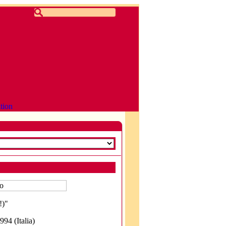
ibition - Dal 23 maggio al 7 giugno 2026 si tiene a Toky
!)"
94 (Italia)