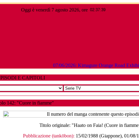
Oggi è venerdì 7 agosto 2026, ore
07/06/2026: Kimagure Orange Road Exh
PISODI E CAPITOLI
olo 142: "Cuore in fiamme"
Titolo originale:
"Haato on Faia! (Cuore in fiamme
Pubblicazione (tankōbon):
15/02/1988 (Giappone), 01/08/19