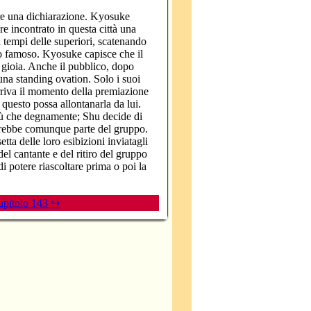
e una dichiarazione. Kyosuke
e incontrato in questa città una
i tempi delle superiori, scatenando
tato famoso. Kyosuke capisce che il
 gioia. Anche il pubblico, dopo
 una standing ovation. Solo i suoi
rriva il momento della premiazione
questo possa allontanarla da lui.
iù che degnamente; Shu decide di
arebbe comunque parte del gruppo.
ta delle loro esibizioni inviatagli
el cantante e del ritiro del gruppo
i potere riascoltare prima o poi la
apitolo 143 ↪