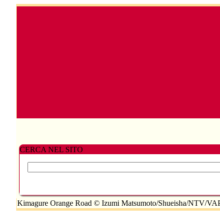
CERCA NEL SITO
Kimagure Orange Road © Izumi Matsumoto/Shueisha/NTV/VAP/